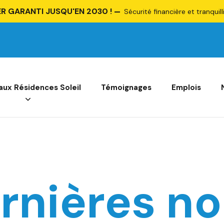
R GARANTI JUSQU'EN 2030 !
Sécurité financière et tranquill
 aux Résidences Soleil
Témoignages
Emplois
rnières no