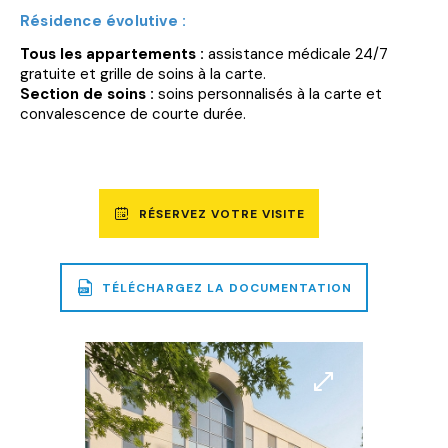
Résidence évolutive :
Tous les appartements :
assistance médicale 24/7
gratuite et grille de soins à la carte.
Section de soins :
soins personnalisés à la carte et
convalescence de courte durée.
RÉSERVEZ VOTRE VISITE
TÉLÉCHARGEZ LA DOCUMENTATION
UN
FICHIER
PDF
DE
Agrandir
Agrandir
2,9
l'image
l'image
MO
SERA
TÉLÉCHARGÉ