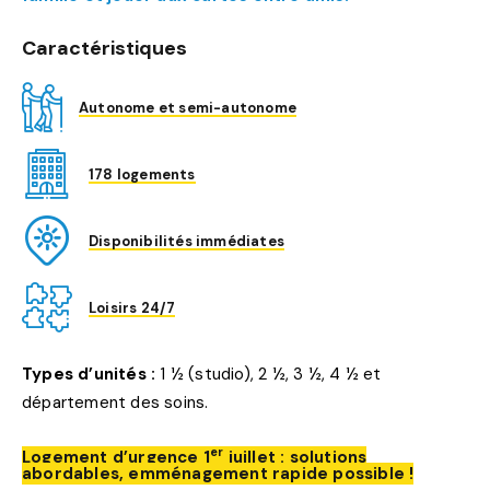
Caractéristiques
Autonome et semi-autonome
178 logements
Disponibilités immédiates
Loisirs 24/7
Types d’unités :
1 ½ (studio), 2 ½, 3 ½, 4 ½ et
département des soins.
er
Logement d’urgence 1
juillet : solutions
abordables, emménagement rapide possible !