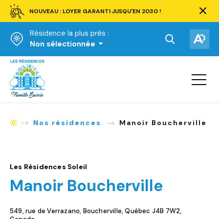
NOUVEAU : LOYER GARANTI JUSQU'EN 2030 !
Ferm
la
Résidence la plus près :
barre
d'aler
Ouvrir
Ouv
Non sélectionnée
la
la
Accueil
barre
bar
de
Ouvrir
d'ac
la
recherche.
navigat
du
site
Nos résidences
Manoir Boucherville
Accueil
Les Résidences Soleil
Manoir Boucherville
549, rue de Verrazano, Boucherville, Québec J4B 7W2,