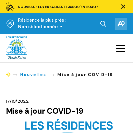
NOUVEAU : LOYER GARANTI JUSQU'EN 2030 !
Ferm
la
Résidence la plus près :
barre
d'aler
Ouvrir
Ouv
Non sélectionnée
la
la
Accueil
barre
bar
de
Ouvrir
d'ac
la
recherche.
navigat
du
site
Nouvelles
Mise à jour COVID-19
Accueil
17/10/2022
Mise à jour COVID-19