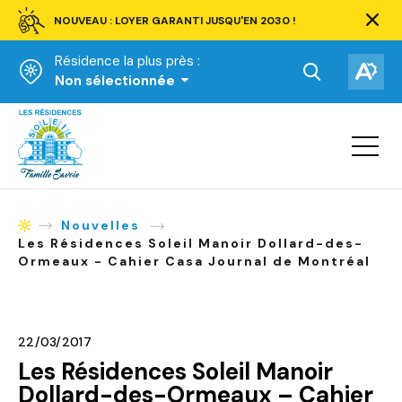
NOUVEAU : LOYER GARANTI JUSQU'EN 2030 !
Ferm
la
Résidence la plus près :
barre
d'aler
Ouvrir
Ouv
Non sélectionnée
la
la
Accueil
barre
bar
de
Ouvrir
d'ac
la
recherche.
navigat
du
site
Nouvelles
Accueil
Les Résidences Soleil Manoir Dollard-des-
Ormeaux - Cahier Casa Journal de Montréal
22/03/2017
Les Résidences Soleil Manoir
Dollard-des-Ormeaux – Cahier