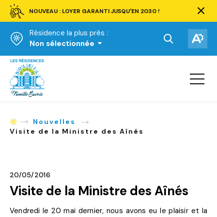
NOUVEAU : LOYER GARANTI JUSQU'EN 2030 !
Ferm
la
Résidence la plus près :
barre
d'aler
Ouvrir
Ouv
Non sélectionnée
la
la
Accueil
barre
bar
de
Ouvrir
d'ac
la
recherche.
navigat
du
site
Nouvelles
Accueil
Visite de la Ministre des Aînés
20/05/2016
Visite de la Ministre des Aînés
Vendredi le 20 mai dernier, nous avons eu le plaisir et la