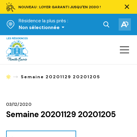
NOUVEAU : LOYER GARANTI JUSQU'EN 2030 !
Ferm
la
Résidence la plus près :
barre
d'aler
Ouvrir
Ouv
Non sélectionnée
la
la
Accueil
barre
bar
de
Ouvrir
d'ac
la
recherche.
navigat
du
site
Semaine 20201129 20201205
Accueil
03/12/2020
Semaine 20201129 20201205