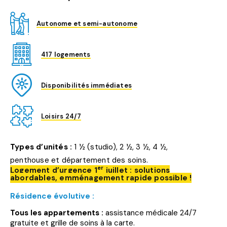
Autonome et semi-autonome
417 logements
Disponibilités immédiates
Loisirs 24/7
Types d’unités :
1 ½ (studio), 2 ½, 3 ½, 4 ½,
penthouse et département des soins.
er
Logement d’urgence 1
juillet : solutions
abordables, emménagement rapide possible !
Résidence évolutive :
Tous les appartements :
assistance médicale 24/7
gratuite et grille de soins à la carte.