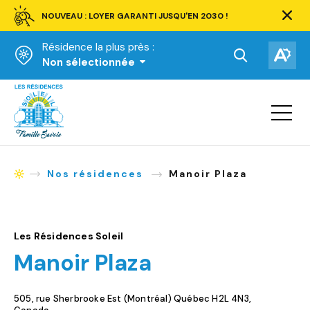
NOUVEAU : LOYER GARANTI JUSQU'EN 2030 !
Ferm
la
Résidence la plus près :
barre
d'aler
Ouvrir
Ouv
Non sélectionnée
la
la
Accueil
barre
bar
de
Ouvrir
d'ac
la
recherche.
navigat
du
site
Nos résidences
Manoir Plaza
Accueil
Les Résidences Soleil
Manoir Plaza
505, rue Sherbrooke Est (Montréal) Québec H2L 4N3,