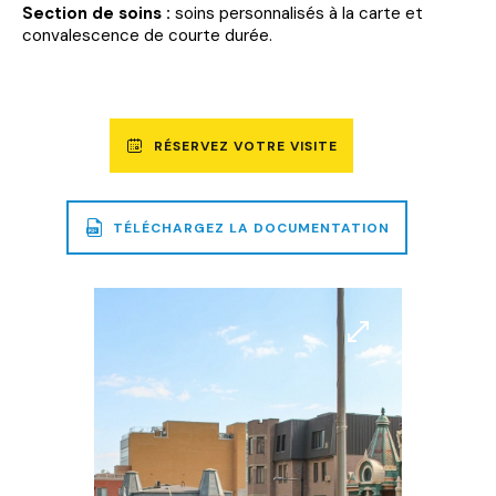
Section de soins :
soins personnalisés à la carte et
convalescence de courte durée.
RÉSERVEZ VOTRE VISITE
TÉLÉCHARGEZ LA DOCUMENTATION
UN
FICHIER
PDF
DE
Agrandir
Agrandir
2,8
l'image
l'image
MO
SERA
TÉLÉCHARGÉ