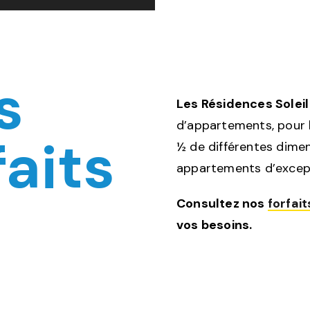
s
Les Résidences Solei
d’appartements, pour l
faits
½ de différentes dimen
appartements d’excep
Consultez nos
forfai
vos besoins.