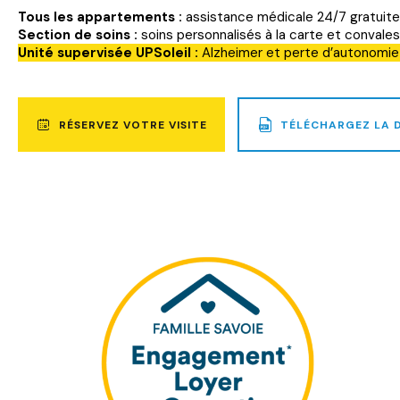
Tous les appartements :
assistance médicale 24/7 gratuite e
Section de soins :
soins personnalisés à la carte et convale
Unité supervisée UPSoleil :
Alzheimer et perte d’autonomie 
RÉSERVEZ VOTRE VISITE
TÉLÉCHARGEZ LA 
UN
FIC
PD
DE
2,9
MO
SE
TÉ