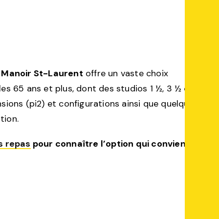
l Manoir St-Laurent
offre un vaste choix
es 65 ans et plus, dont des studios 1 ½, 3 ½ et 4
sions (pi2) et configurations ainsi que quelques
tion.
ts repas
pour connaître l’option qui convient à