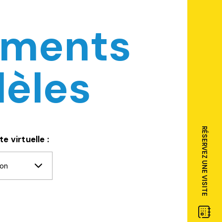
ements
èles
RÉSERVEZ UNE VISITE
e virtuelle :
ion