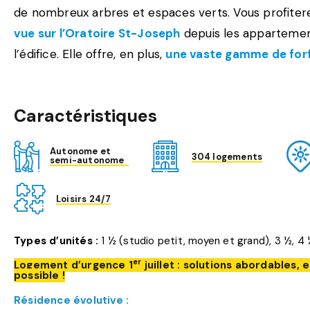
de nombreux arbres et espaces verts. Vous profite
vue sur l’Oratoire St-Joseph
depuis les appartemen
l’édifice. Elle offre, en plus,
une vaste gamme de forf
Caractéristiques
Autonome et
304 logements
semi-autonome
Loisirs 24/7
Types d’unités :
1 ½ (studio petit, moyen et grand), 3 ½, 
er
Logement d’urgence 1
juillet : solutions abordable
possible !
Résidence évolutive :