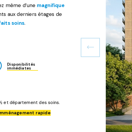
rez même d’une
magnifique
ts aux derniers étages de
aits soins
.
Disponibilités
immédiates
4 ½ et département des soins.
s, emménagement rapide