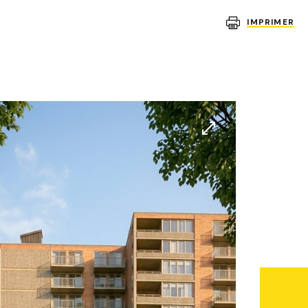
IMPRIMER
Agrandir
l'image
Open
contact
window.