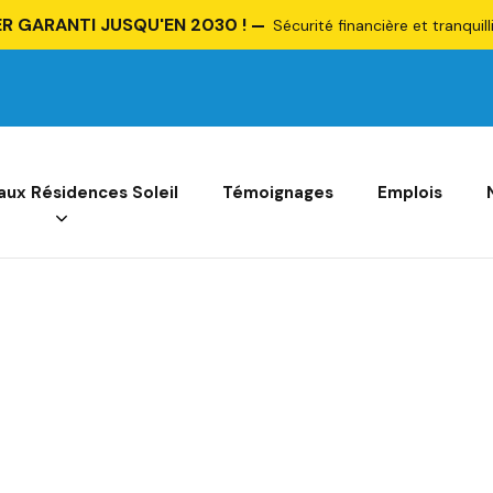
R GARANTI JUSQU'EN 2030 !
Sécurité financière et tranquill
 aux Résidences Soleil
Témoignages
Emplois