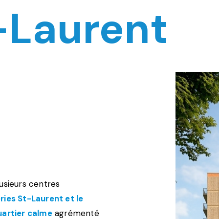
-Laurent
Agrandir
l'image
usieurs centres
ries St-Laurent et le
uartier calme
agrémenté