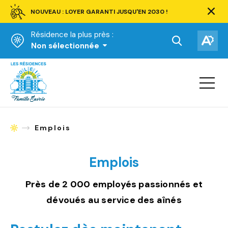
NOUVEAU : LOYER GARANTI JUSQU'EN 2030 !
Ferm
la
Résidence la plus près :
barre
d'aler
Ouvrir
Ouv
Non sélectionnée
la
la
Accueil
barre
bar
de
Ouvrir
d'ac
la
recherche.
navigat
du
site
Emplois
Accueil
Emplois
Près de 2 000 employés passionnés et
dévoués au service des aînés