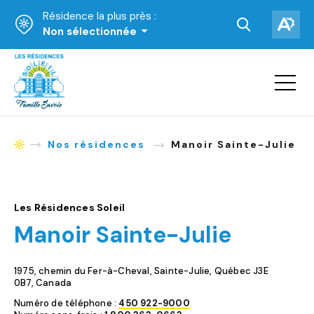
Résidence la plus près :
Ouvrir
Ouv
Non sélectionnée
la
la
Accueil
barre
bar
de
Ouvrir
d'ac
la
recherche.
navigat
du
site
Nos résidences
Manoir Sainte-Julie
Accueil
Les Résidences Soleil
Manoir Sainte-Julie
1975, chemin du Fer-à-Cheval, Sainte-Julie, Québec J3E
0B7, Canada
Numéro de téléphone :
450 922-9000