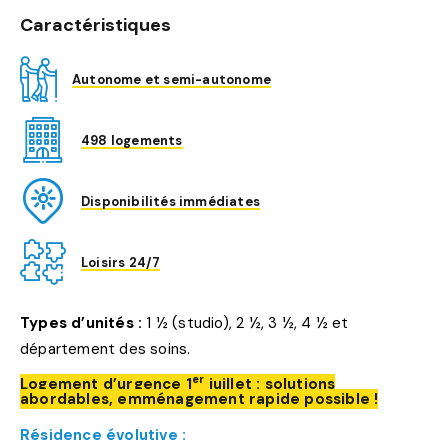
Caractéristiques
Autonome et semi-autonome
498 logements
Disponibilités immédiates
Loisirs 24/7
Types d’unités :
1 ½ (studio), 2 ½, 3 ½, 4 ½ et
département des soins.
er
Logement d’urgence 1
juillet : solutions
abordables, emménagement rapide possible !
Résidence évolutive :