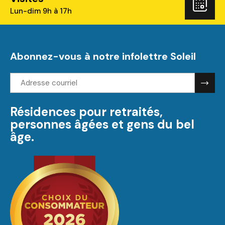
Rés
Lun-dim 9h à 17h
Abonnez-vous à notre infolettre Soleil
Adresse
courriel:
Résidences pour retraités,
personnes âgées et gens du bel
âge.