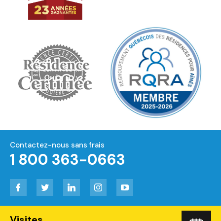
Contactez-nous sans frais
1 800 363-0663
Facebook
Twitter
LinkedIn
Instagram
YouTube
Visites