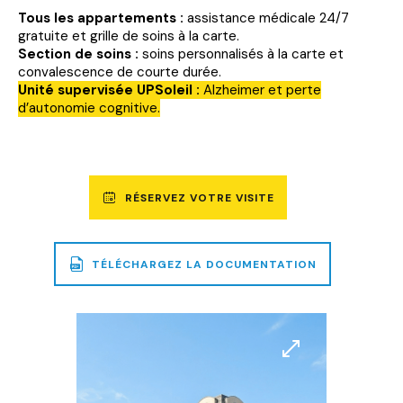
Tous les appartements :
assistance médicale 24/7
gratuite et grille de soins à la carte.
Section de soins :
soins personnalisés à la carte et
convalescence de courte durée.
Unité supervisée UPSoleil :
Alzheimer et perte
d’autonomie cognitive.
RÉSERVEZ VOTRE VISITE
TÉLÉCHARGEZ LA DOCUMENTATION
UN
FICHIER
PDF
DE
Agrandir
Agrandir
2,9
l'image
l'image
MO
SERA
TÉLÉCHARGÉ