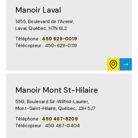
MANOIR
DE
GRANBY
MANO
Manoir Laval
SUR
GRAN
GOOGLE
MAPS
1455, Boulevard de l’Avenir,
(S'OUVRE
Laval, Québec,
H7N 6L2
DANS
UN
Téléphone :
450 629-0019
NOUVEL
Télécopieur : 450-629-0119
ONGLET)
CONSULTE
VISTE
L'ITINÉRAIR
LA
POUR
PAGE
MANOIR
DE
LAVAL
MANO
Manoir Mont St-Hilaire
SUR
LAVA
GOOGLE
MAPS
550, Boulevard Sir-Wilfrid-Laurier,
(S'OUVRE
Mont-Saint-Hilaire, Québec,
J3H 5J7
DANS
UN
Téléphone :
450 467-8209
NOUVEL
Télécopieur : 450 467-0404
ONGLET)