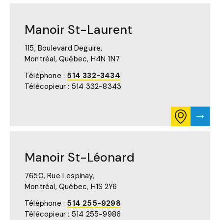
POUR
PAGE
MANOIR
DE
SOREL
MANO
Manoir St-Laurent
SUR
SORE
GOOGLE
MAPS
115, Boulevard Deguire,
(S'OUVRE
Montréal, Québec,
H4N 1N7
DANS
UN
Téléphone :
514 332-3434
NOUVEL
Télécopieur : 514 332-8343
ONGLET)
CONSULTE
VISTE
L'ITINÉRAIR
LA
POUR
PAGE
MANOIR
DE
ST-
MANO
Manoir St-Léonard
LAURENT
ST-
SUR
LAUR
GOOGLE
7650, Rue Lespinay,
MAPS
Montréal, Québec,
H1S 2Y6
(S'OUVRE
DANS
Téléphone :
514 255-9298
UN
Télécopieur : 514 255-9986
NOUVEL