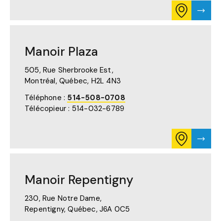
CONSULTE
VISTE
L'ITINÉRAIR
LA
POUR
PAGE
MANOIR
DE
MONT
MANO
Manoir Plaza
ST-
MON
HILAIRE
ST-
SUR
HILAI
505, Rue Sherbrooke Est,
GOOGLE
Montréal, Québec,
H2L 4N3
MAPS
(S'OUVRE
Téléphone :
514-508-0708
DANS
Télécopieur : 514-032-6789
UN
NOUVEL
ONGLET)
CONSULTE
VISTE
L'ITINÉRAIR
LA
POUR
PAGE
MANOIR
DE
PLAZA
MANO
Manoir Repentigny
SUR
PLAZ
GOOGLE
MAPS
230, Rue Notre Dame,
(S'OUVRE
Repentigny, Québec,
J6A 0C5
DANS
UN