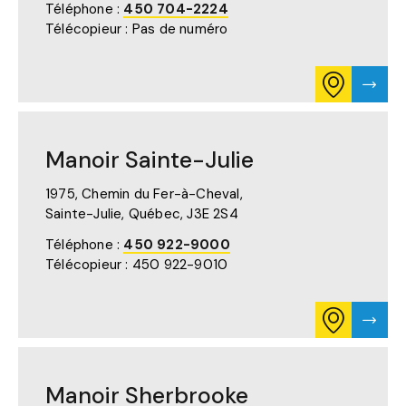
Téléphone :
450 704-2224
NOUVEL
Télécopieur : Pas de numéro
ONGLET)
CONSULTE
VISTE
L'ITINÉRAIR
LA
POUR
PAGE
MANOIR
DE
REPENTIGN
MANO
Manoir Sainte-Julie
SUR
REPE
GOOGLE
MAPS
1975, Chemin du Fer-à-Cheval,
(S'OUVRE
Sainte-Julie, Québec,
J3E 2S4
DANS
UN
Téléphone :
450 922-9000
NOUVEL
Télécopieur : 450 922-9010
ONGLET)
CONSULTE
VISTE
L'ITINÉRAIR
LA
POUR
PAGE
MANOIR
DE
SAINTE-
MANO
Manoir Sherbrooke
JULIE
SAINT