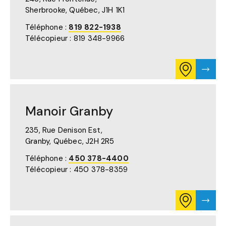
GOOGLE
Sherbrooke, Québec,
J1H 1K1
MAPS
(S'OUVRE
Téléphone :
819 822-1938
DANS
Télécopieur : 819 348-9966
UN
NOUVEL
ONGLET)
CONSULTE
VISTE
L'ITINÉRAIR
LA
POUR
PAGE
MANOIR
DE
DU
MANO
Manoir Granby
MUSÉE
DU
SUR
MUSÉ
GOOGLE
235, Rue Denison Est,
MAPS
Granby, Québec,
J2H 2R5
(S'OUVRE
DANS
Téléphone :
450 378-4400
UN
Télécopieur : 450 378-8359
NOUVEL
ONGLET)
CONSULTE
VISTE
L'ITINÉRAIR
LA
POUR
PAGE