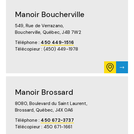
Manoir Boucherville
549, Rue de Verrazano,
Boucherville, Québec,
J4B 7W2
Téléphone :
450 449-1516
Télécopieur : (450) 449-1978
CONSULTE
VISTE
L'ITINÉRAIR
LA
POUR
PAGE
MANOIR
DE
BOUCHERVI
MANO
Manoir Brossard
SUR
BOUC
GOOGLE
MAPS
8080, Boulevard du Saint Laurent,
(S'OUVRE
Brossard, Québec,
J4X 0A6
DANS
UN
Téléphone :
450 672-3737
NOUVEL
Télécopieur : 450 671-1661
ONGLET)