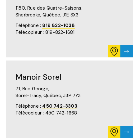
SUR
JULIE
GOOGLE
1150, Rue des Quatre-Saisons,
MAPS
Sherbrooke, Québec,
J1E 3X3
(S'OUVRE
DANS
Téléphone :
819 822-1038
UN
Télécopieur : 819-822-1681
NOUVEL
ONGLET)
CONSULTE
VISTE
L'ITINÉRAIR
LA
POUR
PAGE
MANOIR
DE
SHERBROO
MANO
Manoir Sorel
SUR
SHER
GOOGLE
MAPS
71, Rue George,
(S'OUVRE
Sorel-Tracy, Québec,
J3P 7Y3
DANS
UN
Téléphone :
450 742-3303
NOUVEL
Télécopieur : 450 742-1668
ONGLET)
CONSULTE
VISTE
L'ITINÉRAIR
LA