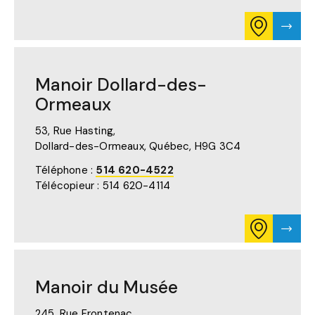
CONSULTE
VISTE
L'ITINÉRAIR
LA
POUR
PAGE
MANOIR
DE
BROSSARD
MANO
Manoir Dollard-des-
SUR
BROS
GOOGLE
Ormeaux
MAPS
(S'OUVRE
53, Rue Hasting,
DANS
UN
Dollard-des-Ormeaux, Québec,
H9G 3C4
NOUVEL
ONGLET)
Téléphone :
514 620-4522
Télécopieur : 514 620-4114
CONSULTE
VISTE
L'ITINÉRAIR
LA
POUR
PAGE
MANOIR
DE
DOLLARD-
MANO
Manoir du Musée
DES-
DOLL
ORMEAUX
DES-
SUR
ORME
245, Rue Frontenac,