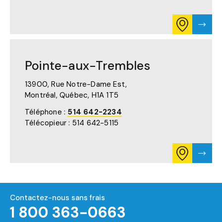
ONGLET)
CONSULTE
VISTE
L'ITINÉRAIR
LA
POUR
PAGE
MANOIR
DE
ST-
MANO
Pointe-aux-Trembles
LÉONARD
ST-
SUR
LÉON
GOOGLE
13900, Rue Notre-Dame Est,
MAPS
Montréal, Québec,
H1A 1T5
(S'OUVRE
DANS
Téléphone :
514 642-2234
UN
Télécopieur : 514 642-5115
NOUVEL
ONGLET)
CONSULTE
VISTE
L'ITINÉRAIR
LA
POUR
PAGE
POINTE-
DE
AUX-
POIN
TREMBLES
AUX-
Contactez-nous sans frais
SUR
TREM
1 800 363-0663
GOOGLE
MAPS