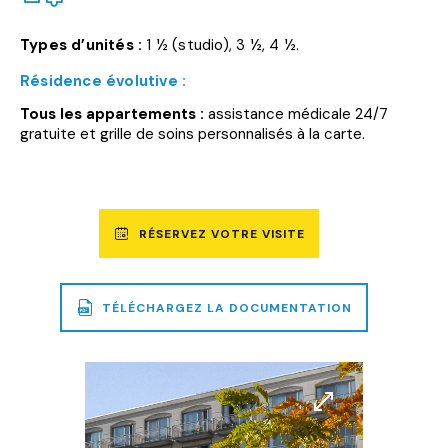
Types d’unités :
1 ½ (studio), 3 ½, 4 ½.
Résidence évolutive :
Tous les appartements :
assistance médicale 24/7
gratuite et grille de soins personnalisés à la carte.
RÉSERVEZ VOTRE VISITE
TÉLÉCHARGEZ LA DOCUMENTATION
UN
FICHIER
PDF
DE
Agrandir
Agrandir
3,3
l'image
l'image
MO
SERA
TÉLÉCHARGÉ