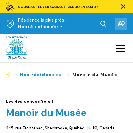
NOUVEAU : LOYER GARANTI JUSQU'EN 2030 !
Ferm
la
Résidence la plus près :
barre
d'aler
Ouvrir
Ouv
Non sélectionnée
la
la
Accueil
barre
bar
de
Ouvrir
d'ac
la
recherche.
navigat
du
site
Nos résidences
Manoir du Musée
Accueil
Les Résidences Soleil
Manoir du Musée
245, rue Frontenac, Sherbrooke, Québec J1H 1K1, Canada