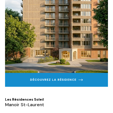
DÉCOUVREZ LA RÉSIDENCE
EN
SAVOIR
PLUS
SUR
MANOIR
Les Résidences Soleil
ST-
Manoir St-Laurent
LAURENT