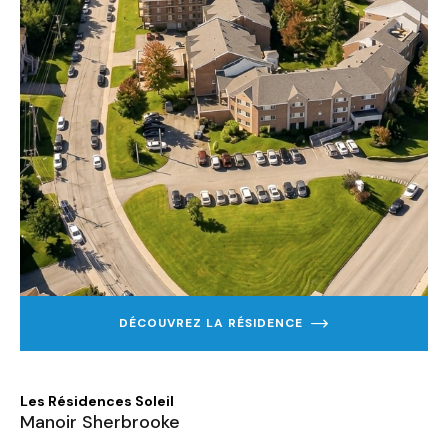
DÉCOUVREZ LA RÉSIDENCE
EN
SAVOIR
PLUS
SUR
MANOIR
Les Résidences Soleil
SHERBROOKE
Manoir Sherbrooke