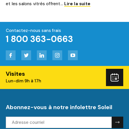
et les salons vitrés offrent...
Lire la suite
Contactez-nous sans frais
1 800 363-0663
Facebook
Twitter
LinkedIn
Instagram
YouTube
Visites
Rés
Lun-dim 9h à 17h
Abonnez-vous à notre infolettre Soleil
Adresse
courriel: