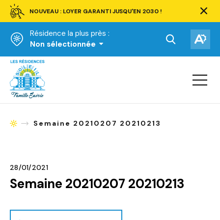
NOUVEAU : LOYER GARANTI JUSQU'EN 2030 !
Ferm
la
Résidence la plus près :
barre
d'aler
Ouvrir
Ouv
Non sélectionnée
la
la
Accueil
barre
bar
de
Ouvrir
d'ac
la
recherche.
navigat
du
site
Semaine 20210207 20210213
Accueil
28/01/2021
Semaine 20210207 20210213