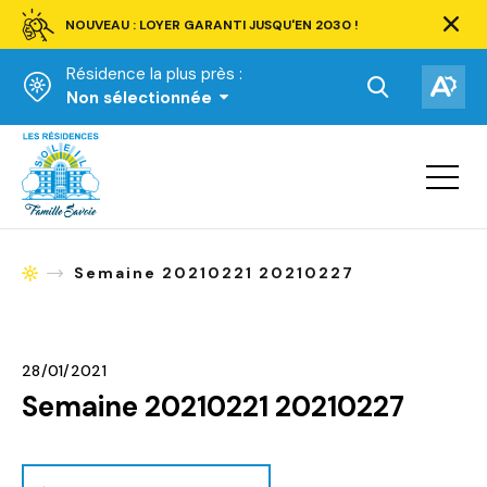
NOUVEAU : LOYER GARANTI JUSQU'EN 2030 !
Ferm
la
Résidence la plus près :
barre
d'aler
Ouvrir
Ouv
Non sélectionnée
la
la
Accueil
barre
bar
de
Ouvrir
d'ac
la
recherche.
navigat
du
site
Semaine 20210221 20210227
Accueil
28/01/2021
Semaine 20210221 20210227