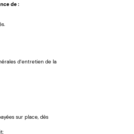
nce de :
és.
érales d’entretien de la
ayées sur place, dès
t;