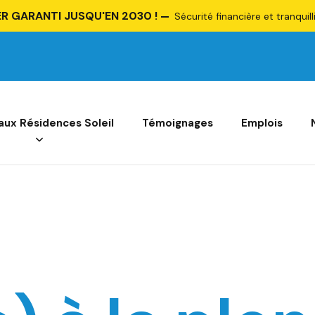
R GARANTI JUSQU'EN 2030 !
Sécurité financière et tranquill
 aux Résidences Soleil
Témoignages
Emplois