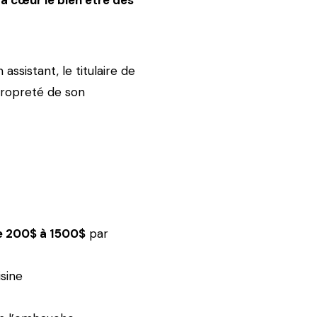
 à cœur le bien être des
assistant, le titulaire de
 propreté de son
e 200$ à 1500$
par
sine