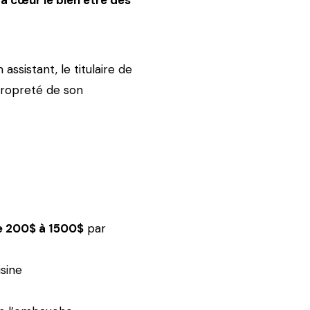
 à cœur le bien être des
assistant, le titulaire de
 propreté de son
e 200$ à 1500$
par
sine