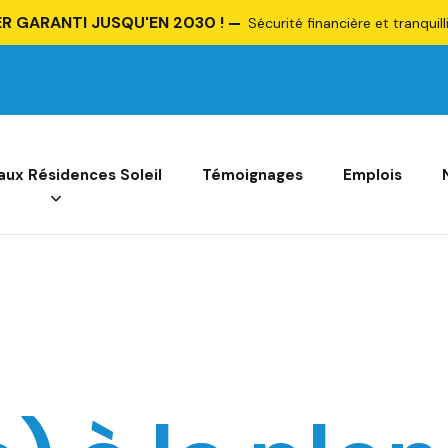
R GARANTI JUSQU'EN 2030 !
Sécurité financière et tranquill
 aux Résidences Soleil
Témoignages
Emplois