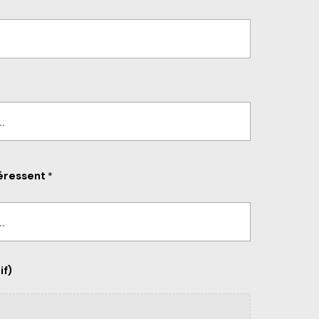
téressent
*
if)