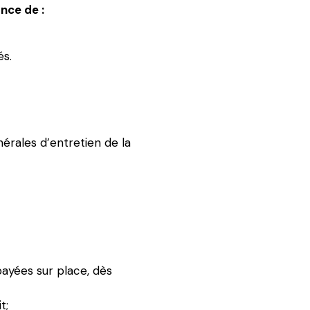
nce de :
és.
érales d’entretien de la
ayées sur place, dès
t;