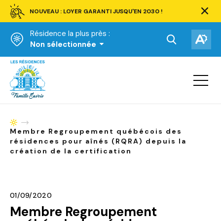
NOUVEAU : LOYER GARANTI JUSQU'EN 2030 !
Ferm
la
Résidence la plus près :
barre
d'aler
Ouvrir
Ouv
Non sélectionnée
la
la
Accueil
barre
bar
de
Ouvrir
d'ac
la
recherche.
navigat
du
site
Accueil
Membre Regroupement québécois des
résidences pour aînés (RQRA) depuis la
création de la certification
01/09/2020
Membre Regroupement