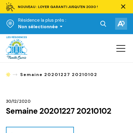
NOUVEAU : LOYER GARANTI JUSQU'EN 2030 !
Ferm
la
Résidence la plus près :
barre
d'aler
Ouvrir
Ouv
Non sélectionnée
la
la
Accueil
barre
bar
de
Ouvrir
d'ac
la
recherche.
navigat
du
site
Semaine 20201227 20210102
Accueil
30/12/2020
Semaine 20201227 20210102