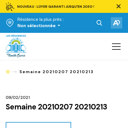
NOUVEAU : LOYER GARANTI JUSQU'EN 2030 !
Ferm
la
Résidence la plus près :
barre
d'aler
Ouvrir
Ouv
Non sélectionnée
la
la
Accueil
barre
bar
de
Ouvrir
d'ac
la
recherche.
navigat
du
site
Semaine 20210207 20210213
Accueil
09/02/2021
Semaine 20210207 20210213