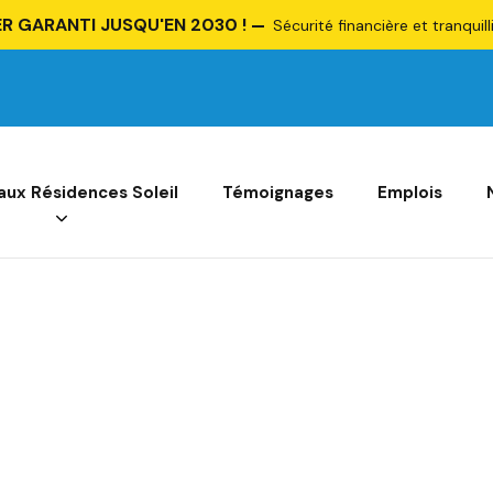
R GARANTI JUSQU'EN 2030 !
Sécurité financière et tranquill
 aux Résidences Soleil
Témoignages
Emplois