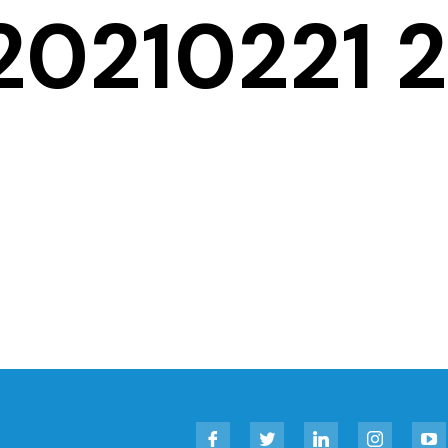
20210221 
Facebook
Twitter
LinkedIn
Instagram
YouT