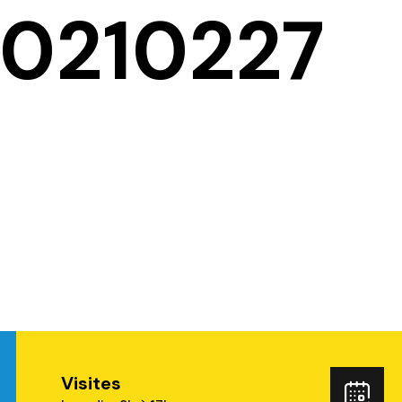
20210227
Visites
ube