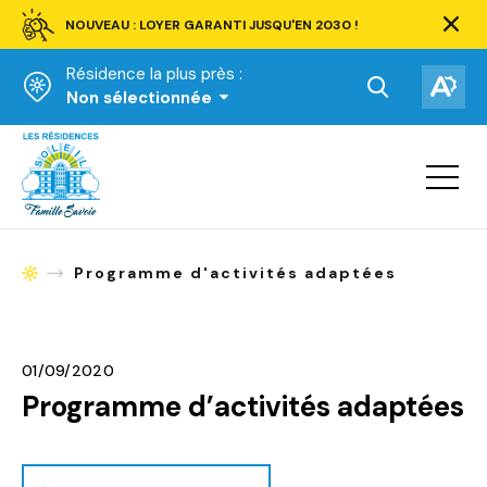
NOUVEAU : LOYER GARANTI JUSQU'EN 2030 !
Ferm
la
Résidence la plus près :
barre
d'aler
Ouvrir
Ouv
Non sélectionnée
la
la
Accueil
barre
bar
de
Ouvrir
d'ac
la
recherche.
navigat
du
site
Programme d'activités adaptées
Accueil
01/09/2020
Programme d’activités adaptées