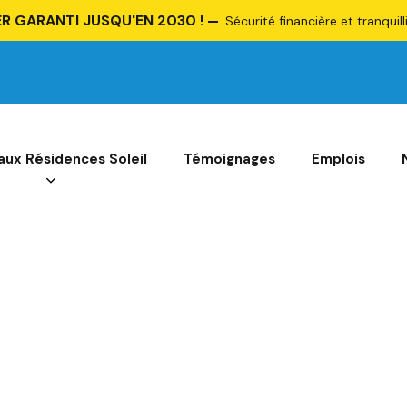
R GARANTI JUSQU'EN 2030 !
Sécurité financière et tranquill
 aux Résidences Soleil
Témoignages
Emplois