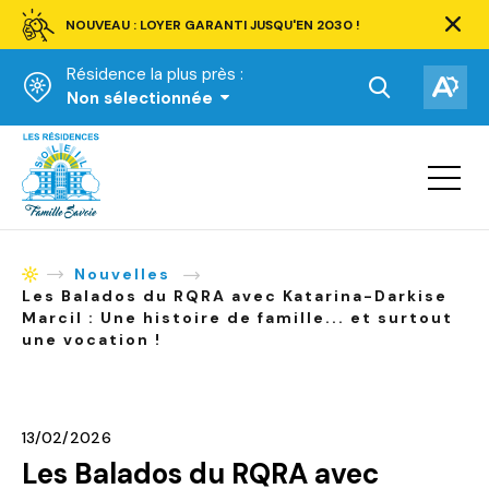
NOUVEAU : LOYER GARANTI JUSQU'EN 2030 !
Ferm
la
Résidence la plus près :
barre
d'aler
Ouvrir
Ouv
Non sélectionnée
la
la
Accueil
barre
bar
de
Ouvrir
d'ac
la
recherche.
navigat
du
site
Nouvelles
Accueil
Les Balados du RQRA avec Katarina-Darkise
Marcil : Une histoire de famille... et surtout
une vocation !
13/02/2026
Les Balados du RQRA avec