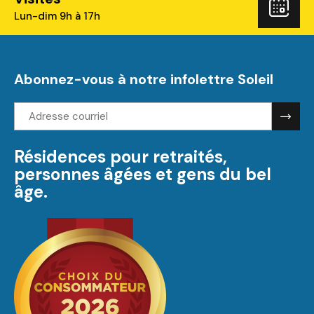
Rés
Lun-dim 9h à 17h
Abonnez-vous à notre infolettre Soleil
Adresse
courriel:
Résidences pour retraités,
personnes âgées et gens du bel
âge.