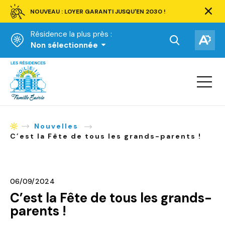
NOUVEAU : LOYER GARANTI JUSQU'EN 2030 !
Ferm
la
Résidence la plus près :
barre
d'aler
Ouvrir
Ouv
Non sélectionnée
la
la
Accueil
barre
bar
de
Ouvrir
d'ac
la
recherche.
navigat
du
site
Nouvelles
Accueil
C’est la Fête de tous les grands-parents !
06/09/2024
C’est la Fête de tous les grands-
parents !