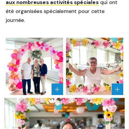
aux nombreuses activités spéciales
qui ont
été organisées spécialement pour cette
journée.
AGRANDIR
AGRA
L'IMAGE
L'IMA
"CÉLÉBRATION
"CÉL
DE
DE
TOUS
TOUS
LES
LES
GRANDS-
GRAN
PARENTS!"
PAREN