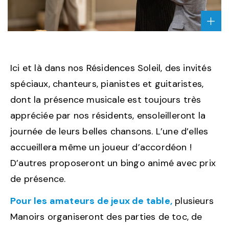
AGRA
L'IM
"CÉL
DE
TOU
LES
Ici et là dans nos Résidences Soleil, des invités
GRA
PARE
spéciaux, chanteurs, pianistes et guitaristes,
dont la présence musicale est toujours très
appréciée par nos résidents, ensoleilleront la
journée de leurs belles chansons. L’une d’elles
accueillera même un joueur d’accordéon !
D’autres proposeront un bingo animé avec prix
de présence.
Pour les amateurs de jeux de table,
plusieurs
Manoirs organiseront des parties de toc, de