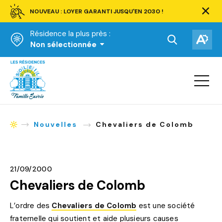
NOUVEAU : LOYER GARANTI JUSQU'EN 2030 !
Ferm
la
Résidence la plus près :
barre
d'aler
Ouvrir
Ouv
Non sélectionnée
la
la
Accueil
barre
bar
de
Ouvrir
d'ac
la
recherche.
navigat
du
site
Nouvelles
Chevaliers de Colomb
Accueil
21/09/2000
Chevaliers de Colomb
L’ordre des
Chevaliers de Colomb
est une société
fraternelle qui soutient et aide plusieurs causes