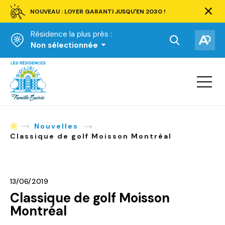
NOUVEAU : LOYER GARANTI JUSQU'EN 2030 !
Ferm
la
Résidence la plus près :
barre
d'aler
Ouvrir
Ouv
Non sélectionnée
la
la
Accueil
barre
bar
de
Ouvrir
d'ac
la
recherche.
navigat
du
site
Nouvelles
Accueil
Classique de golf Moisson Montréal
13/06/2019
Classique de golf Moisson
Montréal