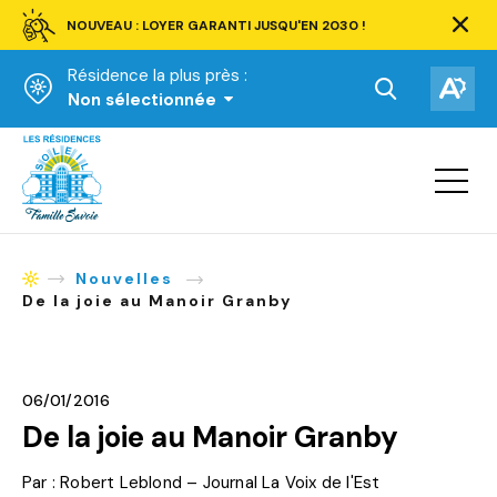
NOUVEAU : LOYER GARANTI JUSQU'EN 2030 !
Ferm
la
Résidence la plus près :
barre
d'aler
Ouvrir
Ouv
Non sélectionnée
la
la
Accueil
barre
bar
de
Ouvrir
d'ac
la
recherche.
navigat
du
site
Nouvelles
Accueil
De la joie au Manoir Granby
06/01/2016
De la joie au Manoir Granby
Par : Robert Leblond – Journal La Voix de l'Est