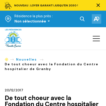
NOUVEAU : LOYER GARANTI JUSQU'EN 2030 !
Ferm
la
Résidence la plus près :
barre
d'aler
Ouvrir
Ouv
Non sélectionnée
la
la
Accueil
barre
bar
de
Ouvrir
d'ac
la
recherche.
navigat
du
site
Nouvelles
Accueil
De tout choeur avec la Fondation du Centre
hospitalier de Granby
20/12/2017
De tout choeur avec la
Fondation du Centre hospitalier