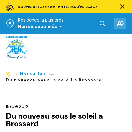
NOUVEAU : LOYER GARANTI JUSQU'EN 2030 !
Ferm
la
Résidence la plus près :
barre
d'aler
Ouvrir
Ouv
Non sélectionnée
la
la
Accueil
barre
bar
de
Ouvrir
d'ac
la
recherche.
navigat
du
site
Nouvelles
Accueil
Du nouveau sous le soleil a Brossard
18/09/2012
Du nouveau sous le soleil a
Brossard