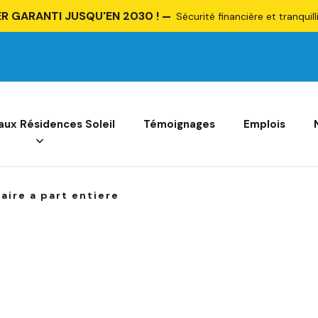
R GARANTI JUSQU'EN 2030 !
Sécurité financière et tranquill
 aux Résidences Soleil
Témoignages
Emplois
aire a part entiere