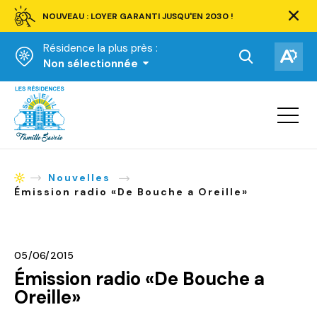
NOUVEAU : LOYER GARANTI JUSQU'EN 2030 !
Ferm
la
Résidence la plus près :
barre
d'aler
Ouvrir
Ouv
Non sélectionnée
la
la
Accueil
barre
bar
de
Ouvrir
d'ac
la
recherche.
navigat
du
site
Nouvelles
Accueil
Émission radio «De Bouche a Oreille»
05/06/2015
Émission radio «De Bouche a
Oreille»