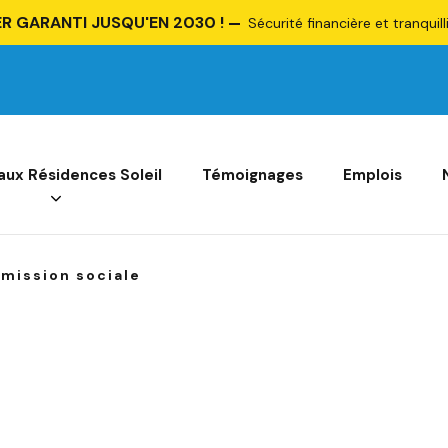
R GARANTI JUSQU'EN 2030 !
Sécurité financière et tranquill
 aux Résidences Soleil
Témoignages
Emplois
mission sociale