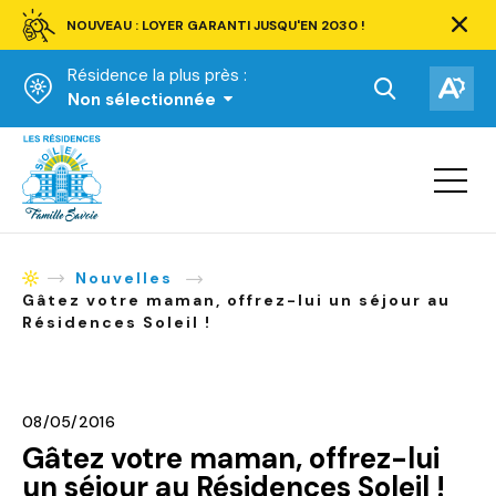
NOUVEAU : LOYER GARANTI JUSQU'EN 2030 !
Ferm
la
Résidence la plus près :
barre
d'aler
Ouvrir
Ouv
Non sélectionnée
la
la
Accueil
barre
bar
de
Ouvrir
d'ac
la
recherche.
navigat
du
site
Nouvelles
Accueil
Gâtez votre maman, offrez-lui un séjour au
Résidences Soleil !
08/05/2016
Gâtez votre maman, offrez-lui
un séjour au Résidences Soleil !