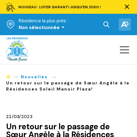
NOUVEAU : LOYER GARANTI JUSQU'EN 2030 !
Ferm
la
Résidence la plus près :
barre
d'aler
Ouvrir
Ouv
Non sélectionnée
la
la
Accueil
barre
bar
de
Ouvrir
d'ac
la
recherche.
navigat
du
site
Nouvelles
Accueil
Un retour sur le passage de Sœur Angèle à la
Résidences Soleil Manoir Plaza!
22/03/2023
Un retour sur le passage de
Sœur Angèle à la Résidences