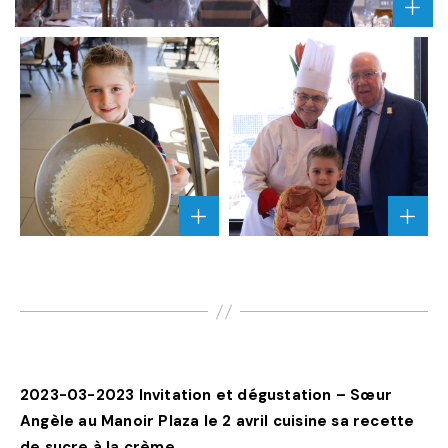
AGRA
L'IM
""
AGRANDIR
AGRA
L'IMAGE
L'IMA
""
""
2023-03-2023 Invitation et dégustation – Sœur
Angèle au Manoir Plaza le 2 avril cuisine sa recette
de sucre à la crème