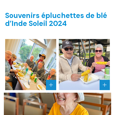
Souvenirs épluchettes de blé
d’Inde Soleil 2024
A
A
G
G
R
R
A
A
N
N
D
D
I
I