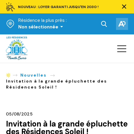
NOUVEAU : LOYER GARANTI JUSQU'EN 2030 !
Ferm
la
Résidence la plus près :
barre
d'aler
Ouvrir
Ouv
Non sélectionnée
la
la
Accueil
barre
bar
de
Ouvrir
d'ac
la
recherche.
navigat
du
site
Nouvelles
Accueil
Invitation à la grande épluchette des
Résidences Soleil !
05/08/2025
Invitation à la grande épluchette
des Résidences Soleil !