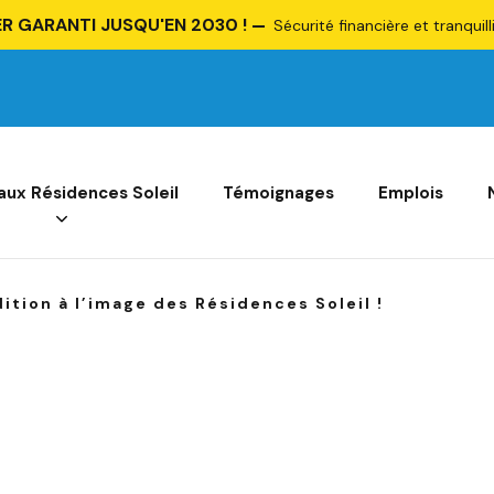
R GARANTI JUSQU'EN 2030 !
Sécurité financière et tranquill
 aux Résidences Soleil
Témoignages
Emplois
ition à l’image des Résidences Soleil !