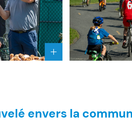
AGRANDIR
L'IMAGE
"CRÉDIT
PHOTO
:
VILLE
DE
SAINTE-
JULIE"
velé envers la commu