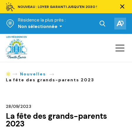
NOUVEAU : LOYER GARANTI JUSQU'EN 2030 !
Ferm
la
Résidence la plus près :
barre
d'aler
Ouvrir
Ouv
Non sélectionnée
la
la
Accueil
barre
bar
de
Ouvrir
d'ac
la
recherche.
navigat
du
site
Nouvelles
Accueil
La fête des grands-parents 2023
28/09/2023
La fête des grands-parents
2023