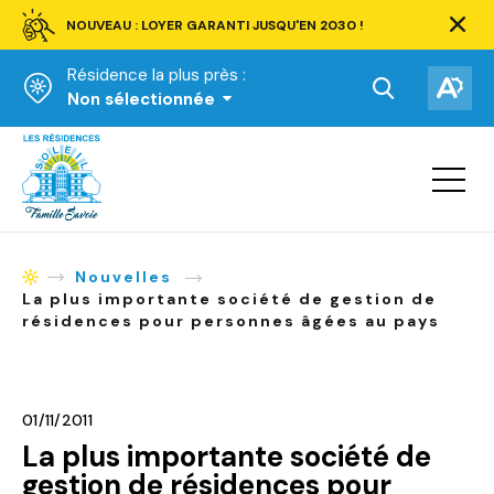
NOUVEAU : LOYER GARANTI JUSQU'EN 2030 !
Ferm
la
Résidence la plus près :
barre
d'aler
Ouvrir
Ouv
Non sélectionnée
la
la
Accueil
barre
bar
de
Ouvrir
d'ac
la
recherche.
navigat
du
site
Nouvelles
Accueil
La plus importante société de gestion de
résidences pour personnes âgées au pays
01/11/2011
La plus importante société de
gestion de résidences pour