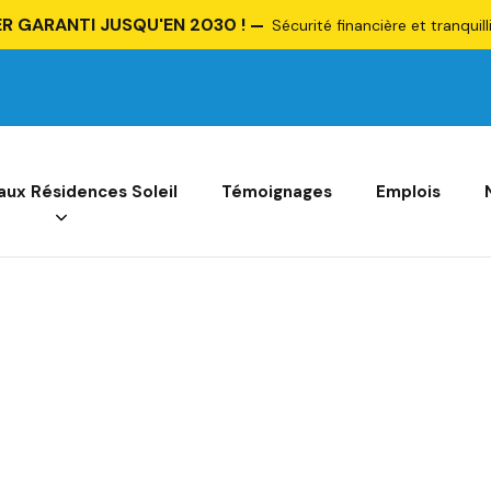
R GARANTI JUSQU'EN 2030 !
Sécurité financière et tranquill
 aux Résidences Soleil
Témoignages
Emplois