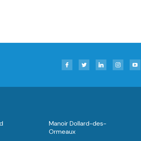
Facebook
Twitter
LinkedIn
Instagram
YouT
rd
Manoir Dollard-des-
Ormeaux