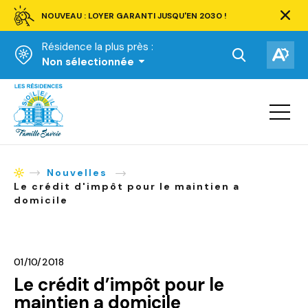
NOUVEAU : LOYER GARANTI JUSQU'EN 2030 !
Ferm
la
Résidence la plus près :
barre
d'aler
Ouvrir
Ouv
Non sélectionnée
la
la
Accueil
barre
bar
de
Ouvrir
d'ac
la
recherche.
navigat
du
site
Nouvelles
Accueil
Le crédit d'impôt pour le maintien a
domicile
01/10/2018
Le crédit d’impôt pour le
maintien a domicile