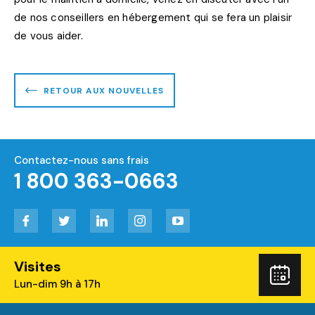
de nos conseillers en hébergement qui se fera un plaisir
de vous aider.
RETOUR AUX NOUVELLES
Contactez-nous sans frais
1 800 363-0663
Facebook
Twitter
LinkedIn
Instagram
YouTube
Visites
Rés
Lun-dim 9h à 17h