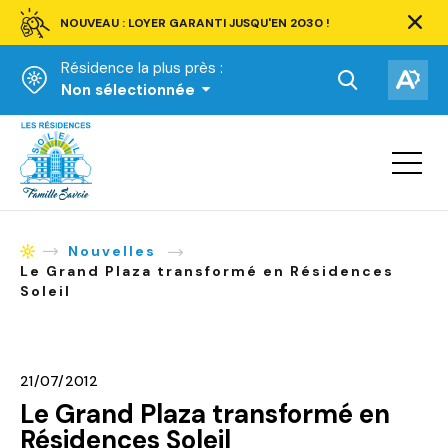
NOUVEAU : LOYER GARANTI JUSQU'EN 2030 !
Ferm
la
Résidence la plus près :
barre
d'aler
Ouvrir
Ouv
Non sélectionnée
la
la
Accueil
barre
bar
de
Ouvrir
d'ac
la
recherche.
navigat
du
site
Nouvelles
Accueil
Le Grand Plaza transformé en Résidences
Soleil
21/07/2012
Le Grand Plaza transformé en
Résidences Soleil