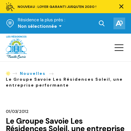
NOUVEAU : LOYER GARANTI JUSQU'EN 2030 !
Ferm
la
Résidence la plus près :
barre
d'aler
Ouvrir
Ouv
Non sélectionnée
la
la
Accueil
barre
bar
de
Ouvrir
d'ac
la
recherche.
navigat
du
site
Nouvelles
Accueil
Le Groupe Savoie Les Résidences Soleil, une
entreprise performante
01/03/2012
Le Groupe Savoie Les
Résidences Soleil, une entreprise