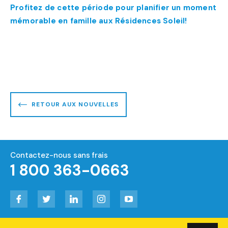
Profitez de cette période pour planifier un moment
mémorable en famille aux Résidences Soleil!
RETOUR AUX NOUVELLES
Contactez-nous sans frais
1 800 363-0663
Facebook
Twitter
LinkedIn
Instagram
YouTube