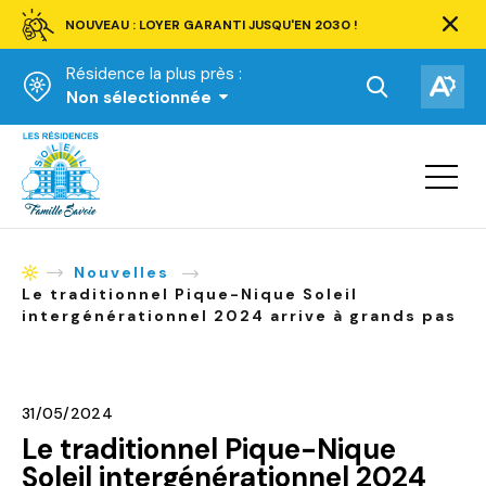
NOUVEAU : LOYER GARANTI JUSQU'EN 2030 !
Ferm
la
Résidence la plus près :
barre
d'aler
Ouvrir
Ouv
Non sélectionnée
la
la
Accueil
barre
bar
de
Ouvrir
d'ac
la
recherche.
navigat
du
site
Nouvelles
Accueil
Le traditionnel Pique-Nique Soleil
intergénérationnel 2024 arrive à grands pas
31/05/2024
Le traditionnel Pique-Nique
Soleil intergénérationnel 2024