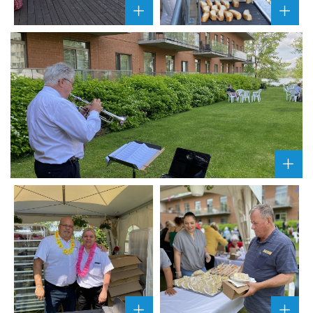
A
A
G
G
R
R
A
A
N
N
D
D
I
I
R
R
L
L
'
'
I
I
M
M
A
A
G
G
A
E
E
G
"
"
R
"
"
A
N
D
I
R
L
'
I
M
A