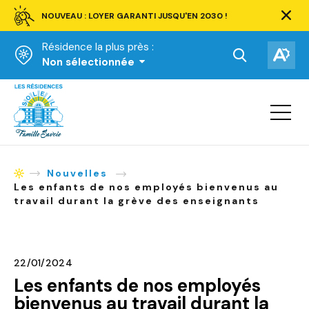
NOUVEAU : LOYER GARANTI JUSQU'EN 2030 !
Ferm
la
Résidence la plus près :
barre
d'aler
Ouvrir
Ouv
Non sélectionnée
la
la
Accueil
barre
bar
de
Ouvrir
d'ac
la
recherche.
navigat
du
site
Nouvelles
Accueil
Les enfants de nos employés bienvenus au
travail durant la grève des enseignants
22/01/2024
Les enfants de nos employés
bienvenus au travail durant la