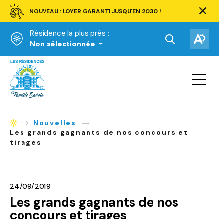
NOUVEAU : LOYER GARANTI JUSQU'EN 2030 !
Ferm
la
Résidence la plus près :
barre
d'aler
Ouvrir
Ouv
Non sélectionnée
la
la
Accueil
barre
bar
de
Ouvrir
d'ac
la
recherche.
navigat
du
site
Nouvelles
Accueil
Les grands gagnants de nos concours et
tirages
24/09/2019
Les grands gagnants de nos
concours et tirages