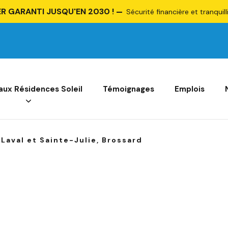
R GARANTI JUSQU'EN 2030 !
Sécurité financière et tranquill
 aux Résidences Soleil
Témoignages
Emplois
Laval et Sainte-Julie, Brossard