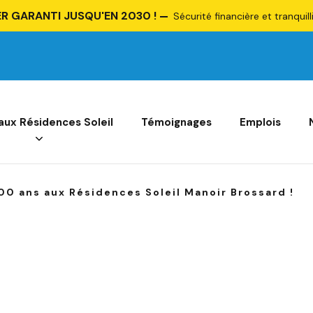
R GARANTI JUSQU'EN 2030 !
Sécurité financière et tranquill
 aux Résidences Soleil
Témoignages
Emplois
00 ans aux Résidences Soleil Manoir Brossard !