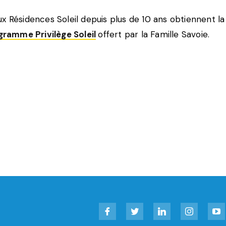
x Résidences Soleil depuis plus de 10 ans obtiennent la
gramme Privilège Soleil
offert par la Famille Savoie.
Facebook
Twitter
LinkedIn
Instagram
YouT