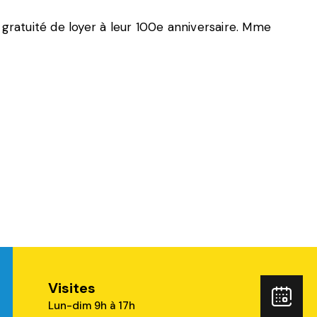
 gratuité de loyer à leur 100e anniversaire. Mme
Visites
ube
Rés
Lun-dim 9h à 17h