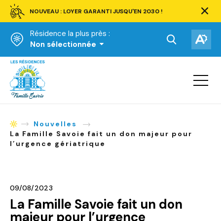
NOUVEAU : LOYER GARANTI JUSQU'EN 2030 !
Ferm
la
Résidence la plus près :
barre
d'aler
Ouvrir
Ouv
Non sélectionnée
la
la
Accueil
barre
bar
de
Ouvrir
d'ac
la
recherche.
navigat
du
site
Nouvelles
Accueil
La Famille Savoie fait un don majeur pour
l’urgence gériatrique
09/08/2023
La Famille Savoie fait un don
majeur pour l’urgence