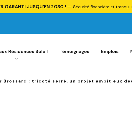
R GARANTI JUSQU'EN 2030 !
Sécurité financière et tranquill
 aux Résidences Soleil
Témoignages
Emplois
 Brossard : tricoté serré, un projet ambitieux de