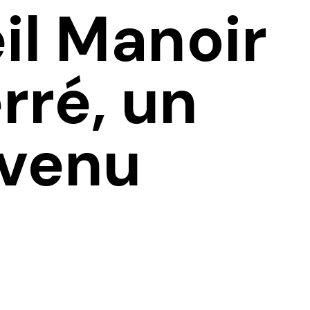
il Manoir
rré, un
evenu