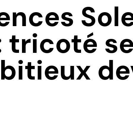
ences Sole
 tricoté se
bitieux d